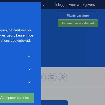
Inloggen voor werkgevers
goeding verplichten
Kabinet werkt aan verbetering aanpak van g
Plaats vacature
en
Aanmelden als docent
seren, het verkeer op
kies gebruiken en hoe
et ons cookiebeleid,
met deze cookies
et weigeren zonder de
r uw
ze website wordt
 deze organisatie:
deze website aan te
oor we advertenties
s uit waarmee onder
Accepteer cookies