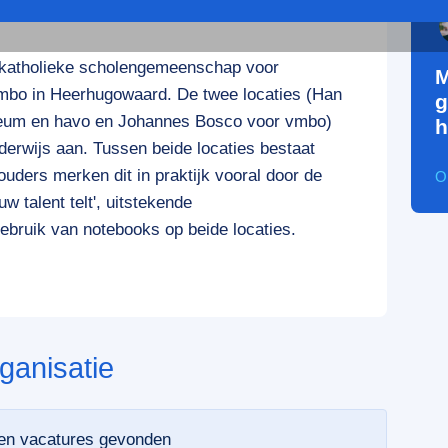
s-katholieke scholengemeenschap voor
M
bo in Heerhugowaard. De twee locaties (Han
g
eum en havo en Johannes Bosco voor vmbo)
h
derwijs aan. Tussen beide locaties bestaat
uders merken dit in praktijk vooral door de
O
uw talent telt', uitstekende
ebruik van notebooks op beide locaties.
ganisatie
een vacatures gevonden