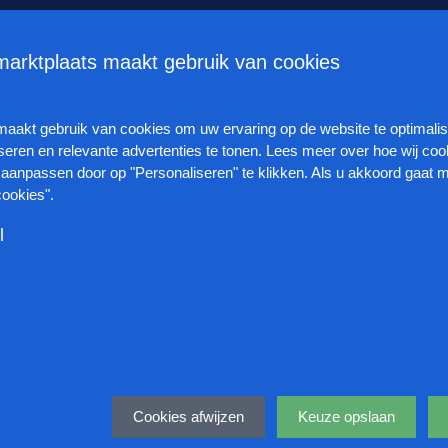
t Talentstrategie voor toekomstige welvaart
Kabinet wil stagever
arktplaats maakt gebruik van cookies
Vacatures
Organisaties
Veelgestelde vrag
maakt gebruik van cookies om
uw ervaring op de website te optimali
seren en relevante advertenties te tonen.
Lees meer over hoe wij coo
aanpassen door op "Personaliseren" te klikken.
Als u akkoord gaat m
cookies".
l
ervoor dat deze website naar behoren functioneert. Ook houden we 
tieken bij. Omdat deze cookies strikt noodzakelijk zijn, kunt u ze ni
e te beïnvloeden. U kunt deze cookies blokkeren of verwijderen doo
en informatie die wordt gebruikt om ons te helpen begrijpen hoe on
Deel
 wijzigen, zoals beschreven in ons privacy statement.
tief onze marketingcampagnes zijn. Ook helpen deze cookies ons om 
ikservaring te kunnen verbeteren.
 uw surfgedrag worden gemonitord door advertentienetwerken waard
 van uw interesses en surfgedrag. Ook voeren deze cookies functie
Cookies afwijzen
Keuze opslaan
n dat dezelfde advertentie voortdurend verschijnt.