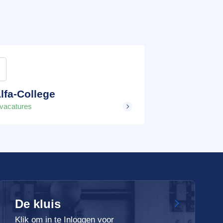
lfa-College
 vacatures
De kluis
Klik om in te Inloggen voor