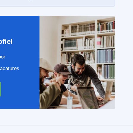
e
fiel
oor
vacatures