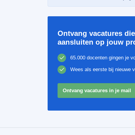
Ontvang vacatures di
aansluiten op jouw pro
65.000 docenten gingen je v
Wees als eerste bij nieuwe 
Ontvang vacatures in je mail