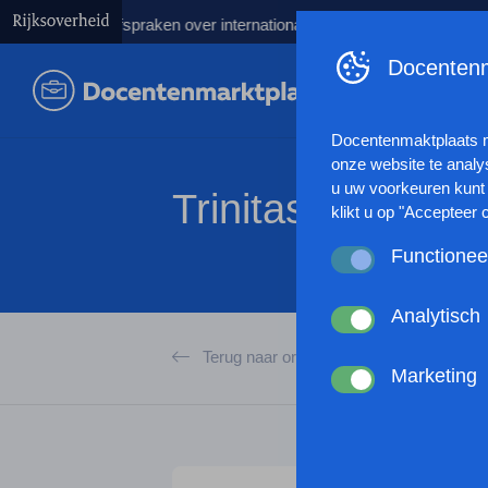
nkeren afspraken over internationale studenten
Kabinet lanceer
Docentenm
Docentenmaktplaats 
onze website te analy
u uw voorkeuren kunt 
Trinitas College
klikt u op "Accepteer 
Functionee
Deze cookies zorgen 
anoniem website statis
Analytisch
werking van de websit
Deze cookies verzamel
Terug naar organisaties
browserinstellingen te
gebruikt of hoe effec
Marketing
passen en zo uw gebru
Met deze cookies kan
kunnen tonen op basis
andere wordt voorkome