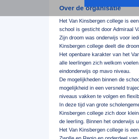
Over de organisatie
Het Van Kinsbergen college is een
school is gesticht door Admiraal 
Zijn droom was onderwijs voor ie
Kinsbergen college deelt die droo
Het openbare karakter van het Van
alle leerlingen zich welkom voele
eindonderwijs op mavo niveau.
De mogelijkheden binnen de school
mogelijkheid in een versneld traje
niveaus vakken te volgen en flexi
In deze tijd van grote scholenge
Kinsbergen college zich door klei
de leerling. Binnen het onderwijs ui
Het Van Kinsbergen college is ee
Zwolle en Regio en onderdeel va