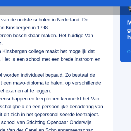
 van de oudste scholen in Nederland. De
M
Van Kinsbergen in 1798.
g
dereen beschikbaar maken. Het huidige Van
h
m.
 Kinsbergen college maakt het mogelijk dat
O
n. Het is een school met een brede instroom en
 worden individueel bepaald. Zo bestaat de
ct een mavo-diploma te halen, op verschillende
bel examen af te leggen.
meenschappen en leerpleinen kenmerkt het Van
nschaligheid en een persoonlijke benadering van
t dit zich in het gepersonaliseerde leertraject.
n school van Stichting Openbaar Onderwijs
n de Van der Capellen Scholengemeenschap.