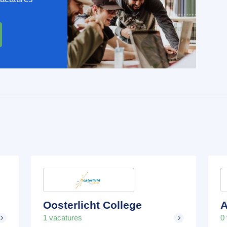
Oosterlicht College
A
1 vacatures
0