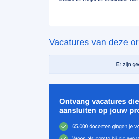
Vacatures van deze or
Er zijn g
Ontvang vacatures di
aansluiten op jouw pro
65.000 docenten gingen je v
Wees als eerste bij nieuwe 