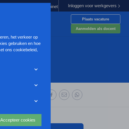
Inloggen voor werkgevers
erplichten
Kabinet werkt aan verbetering aanpak van geweld teg
Plaats vacature
en
Aanmelden als docent
seren, het verkeer op
kies gebruiken en hoe
et ons cookiebeleid,
met deze cookies
et weigeren zonder de
r uw
ze website wordt
 deze organisatie:
deze website aan te
oor we advertenties
s uit waarmee onder
Accepteer cookies