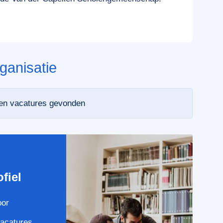
ganisatie
een vacatures gevonden
e
fiel
oor
vacatures