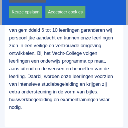
privacy statement.
Ook voeren deze cookies functies uit waarmee onder
Het Vecht-College is een kleinschalige, particuliere
andere wordt voorkomen dat dezelfde advertentie
Keuze opslaan
Accepteer cookies
school in Breukelen waar de leerling en zijn of haar
voortdurend verschijnt.
ambitie centraal staat. Door onze kleine klassen
van gemiddeld 6 tot 10 leerlingen garanderen wij
persoonlijke aandacht en kunnen onze leerlingen
zich in een veilige en vertrouwde omgeving
ontwikkelen. Bij het Vecht-College volgen
leerlingen een onderwijs programma op maat,
aansluitend op de wensen en behoeften van de
leerling. Daarbij worden onze leerlingen voorzien
van intensieve studiebegeleiding en krijgen zij
extra ondersteuning in de vorm van bijles,
huiswerkbegeleiding en examentrainingen waar
nodig.