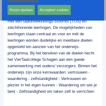
privacy statement.
VierTaal College Schagen biedt gespecialiseerd
Ook voeren deze cookies functies uit waarmee onder
onderwijs, diagnostiek, advies, consultatie,
andere wordt voorkomen dat dezelfde advertentie
Keuze opslaan
Accepteer cookies
begeleiding en scholing. Expertise voor leerlingen
voortdurend verschijnt.
met een taalontwikkelings-stoornis (TOS) en
slechthorende leerlingen. De mogelijkheden van
leerlingen staan centraal en voor en mét de
leerlingen worden duidelijke en meetbare doelen
opgesteld ten aanzien van het onderwijs-
programma. Bij het bereiken van de doelen hecht
het VierTaalcollege Schagen aan een goede
samenwerking met ouders/ verzorgers. Binnen het
onderwijs zijn onze kernwaarden: vertrouwen -
waardering - zelfstandigheid - Vertrouwen en
plezier in het eigen kunnen - Waardering om wie je
bent - Zelfstandigheid om taken zelf te verrichten