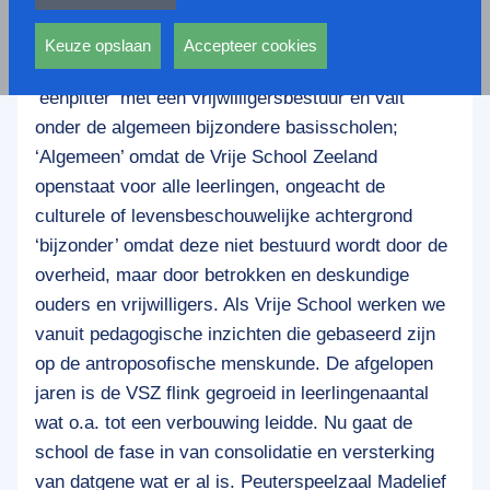
privacy statement.
De Vrije School Zeeland is een middelgrote
Ook voeren deze cookies functies uit waarmee onder
basisschool met circa 220 leerlingen en 23
andere wordt voorkomen dat dezelfde advertentie
Keuze opslaan
Accepteer cookies
medewerkers. De school is een zogenaamde
voortdurend verschijnt.
‘éénpitter’ met een vrijwilligersbestuur en valt
onder de algemeen bijzondere basisscholen;
‘Algemeen’ omdat de Vrije School Zeeland
openstaat voor alle leerlingen, ongeacht de
culturele of levensbeschouwelijke achtergrond
‘bijzonder’ omdat deze niet bestuurd wordt door de
overheid, maar door betrokken en deskundige
ouders en vrijwilligers. Als Vrije School werken we
vanuit pedagogische inzichten die gebaseerd zijn
op de antroposofische menskunde. De afgelopen
jaren is de VSZ flink gegroeid in leerlingenaantal
wat o.a. tot een verbouwing leidde. Nu gaat de
school de fase in van consolidatie en versterking
van datgene wat er al is. Peuterspeelzaal Madelief