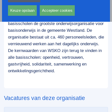
privacy statement.
Ook voeren deze cookies functies uit waarmee onder
De Westlandse Stichting Katholiek Onderwijs
andere wordt voorkomen dat dezelfde advertentie
Keuze opslaan
Accepteer cookies
voortdurend verschijnt.
(WSKO) is met circa 4300 leerlingen op 16
basisscholen de grootste onderwijsorganisatie voor
basisonderwijs in de gemeente Westland. De
organisatie bestaat uit ca. 460 personeelsleden, die
vernieuwend werken aan het dagelijks onderwijs.
De kernwaarden van WSKO zijn terug te vinden in
alle basisscholen: openheid, vertrouwen,
gastvrijheid, solidariteit, samenwerking en
ontwikkelingsgerichtheid.
Vacatures van deze organisatie