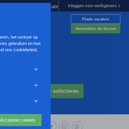
Inloggen voor werkgevers
plichten
Kabinet werkt aan verbetering aanpak van geweld tegen
Plaats vacature
en
Aanmelden als docent
seren, het verkeer op
kies gebruiken en hoe
et ons cookiebeleid,
met deze cookies
et weigeren zonder de
r uw
Direct solliciteren
ze website wordt
deze website aan te
oor we advertenties
s uit waarmee onder
Accepteer cookies
el deze vacature: