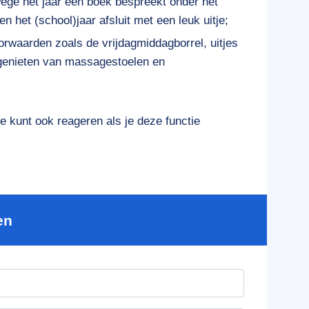
wege het jaar een boek bespreekt onder het
n het (school)jaar afsluit met een leuk uitje;
rwaarden zoals de vrijdagmiddagborrel, uitjes
, genieten van massagestoelen en
Je kunt ook reageren als je deze functie
en