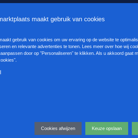
ategie voor toekomstige welvaart
Kabinet wil stagevergoeding ver
arktplaats maakt gebruik van cookies
Vacatures
Organisaties
Veelgestelde vrag
maakt gebruik van cookies om
uw ervaring op de website te optimali
seren en relevante advertenties te tonen.
Lees meer over hoe wij coo
aanpassen door op "Personaliseren" te klikken.
Als u akkoord gaat m
cookies".
l
ervoor dat deze website naar behoren functioneert. Ook houden we 
tieken bij. Omdat deze cookies strikt noodzakelijk zijn, kunt u ze ni
12 fte/uur
Barneveld
Voortgezet onderwijs
e te beïnvloeden. U kunt deze cookies blokkeren of verwijderen doo
en informatie die wordt gebruikt om ons te helpen begrijpen hoe on
 wijzigen, zoals beschreven in ons privacy statement.
tief onze marketingcampagnes zijn. Ook helpen deze cookies ons om 
ikservaring te kunnen verbeteren.
 uw surfgedrag worden gemonitord door advertentienetwerken waard
 van uw interesses en surfgedrag. Ook voeren deze cookies functie
Cookies afwijzen
Keuze opslaan
n dat dezelfde advertentie voortdurend verschijnt.
De