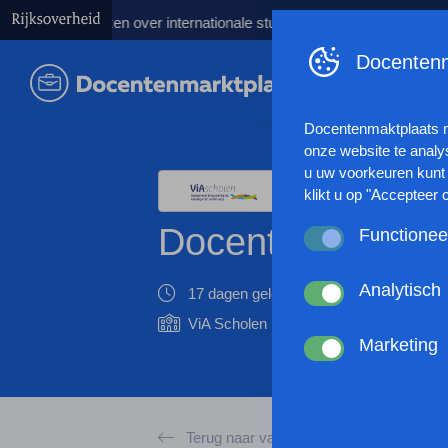
raken over internationale studenten
Kabinet lanceert Talentstr
Docentenm
Docentenmaktplaats 
onze website te analy
u uw voorkeuren kunt 
klikt u op "Accepteer 
Docent Duits
Functionee
Deze cookies zorgen 
anoniem website statis
Analytisch
17 dagen geleden geplaatst
10-
werking van de websit
Deze cookies verzamel
ViA Scholen
browserinstellingen te
gebruikt of hoe effec
Marketing
passen en zo uw gebru
Met deze cookies kan
kunnen tonen op basis
andere wordt voorkome
Terug naar vacatures