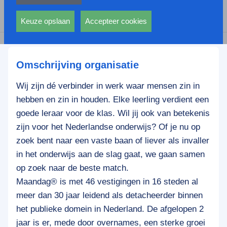
privacy statement.
Ook voeren deze cookies functies uit waarmee onder
Deel deze vacature:
andere wordt voorkomen dat dezelfde advertentie
Keuze opslaan
Accepteer cookies
voortdurend verschijnt.
Omschrijving organisatie
Wij zijn dé verbinder in werk waar mensen zin in
hebben en zin in houden. Elke leerling verdient een
goede leraar voor de klas. Wil jij ook van betekenis
zijn voor het Nederlandse onderwijs? Of je nu op
zoek bent naar een vaste baan of liever als invaller
in het onderwijs aan de slag gaat, we gaan samen
op zoek naar de beste match.
Maandag® is met 46 vestigingen in 16 steden al
meer dan 30 jaar leidend als detacheerder binnen
het publieke domein in Nederland. De afgelopen 2
jaar is er, mede door overnames, een sterke groei