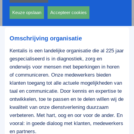
privacy statement.
Ook voeren deze cookies functies uit waarmee onder
Deel deze vacature:
andere wordt voorkomen dat dezelfde advertentie
Keuze opslaan
Accepteer cookies
voortdurend verschijnt.
Omschrijving organisatie
Kentalis is een landelijke organisatie die al 225 jaar
gespecialiseerd is in diagnostiek, zorg en
onderwijs voor mensen met beperkingen in horen
of communiceren. Onze medewerkers bieden
klanten toegang tot alle actuele mogelijkheden van
taal en communicatie. Door kennis en expertise te
ontwikkelen, toe te passen en te delen willen wij de
kwaliteit van onze dienstverlening duurzaam
verbeteren. Met hart, oog en oor voor de ander. En
vooral: in goede dialoog met klanten, medewerkers
en partners.