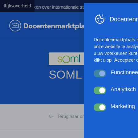
afspraken over internationale studenten
Kabinet lanceert Talent
Docentenm
Docentenmaktplaats 
onze website te analy
u uw voorkeuren kunt 
klikt u op "Accepteer 
SOML
Functionee
Deze cookies zorgen 
anoniem website statis
Analytisch
werking van de websit
Deze cookies verzamel
browserinstellingen te
gebruikt of hoe effec
Marketing
passen en zo uw gebru
Met deze cookies kan
Terug naar organisaties
kunnen tonen op basis
andere wordt voorkome