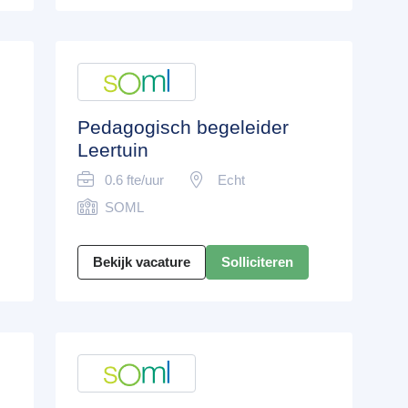
Pedagogisch begeleider
Leertuin
0.6 fte/uur
Echt
SOML
Bekijk vacature
Solliciteren