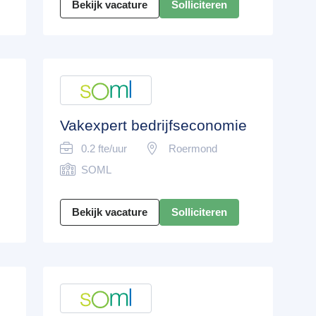
Bekijk vacature
Solliciteren
Vakexpert bedrijfseconomie
0.2 fte/uur
Roermond
SOML
Bekijk vacature
Solliciteren