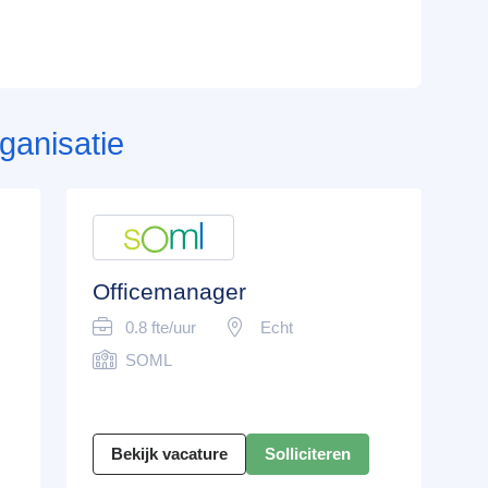
ganisatie
Officemanager
0.8 fte/uur
Echt
SOML
Bekijk vacature
Solliciteren