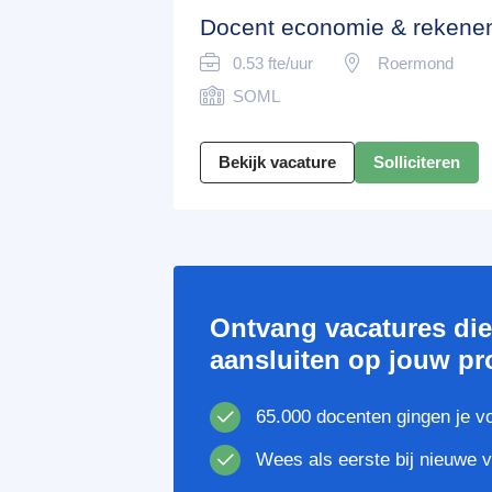
Docent economie & rekene
0.53 fte/uur
Roermond
SOML
Bekijk vacature
Solliciteren
Ontvang vacatures di
aansluiten op jouw pro
65.000 docenten gingen je v
Wees als eerste bij nieuwe 