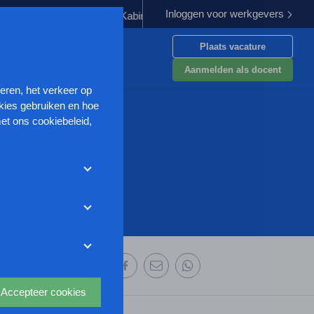
Inloggen voor werkgevers
 verplichten
Kabinet werkt aan verbetering aanpak van geweld t
Plaats vacature
en
Aanmelden als docent
seren, het verkeer op
kies gebruiken en hoe
et ons cookiebeleid,
met deze cookies
et weigeren zonder de
r uw
ze website wordt
deze website aan te
oor we advertenties
 deze organisatie:
s uit waarmee onder
Accepteer cookies