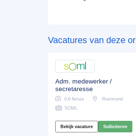
Vacatures van deze or
Adm. medewerker /
secretaresse
0.6 fte/uur
Roermond
SOML
Bekijk vacature
Solliciteren