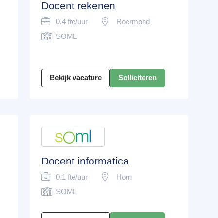
Docent rekenen
0.4 fte/uur
Roermond
SOML
Bekijk vacature
Solliciteren
Docent informatica
0.1 fte/uur
Horn
SOML