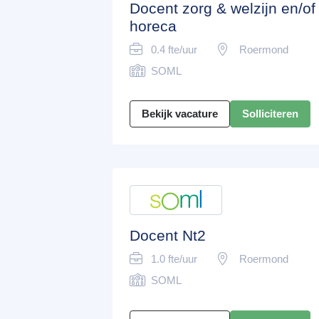
Docent zorg & welzijn en/of
horeca
0.4 fte/uur
Roermond
SOML
Bekijk vacature
Solliciteren
Docent Nt2
1.0 fte/uur
Roermond
SOML