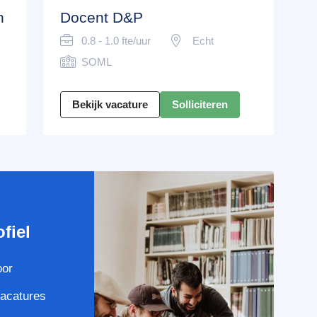
n
Docent D&P
0.8 - 1.0 fte/uur
Echt
SOML
Bekijk vacature
Solliciteren
e
fiel
oor
vacatures