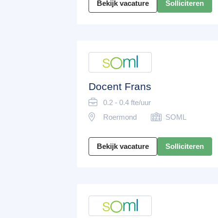
Bekijk vacature
Solliciteren
Docent Frans
0.2 - 0.4 fte/uur
Roermond
SOML
Bekijk vacature
Solliciteren