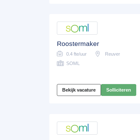
Roostermaker
0.4 fte/uur
Reuver
SOML
Bekijk vacature
Solliciteren