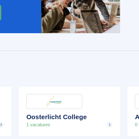
Oosterlicht College
A
1 vacatures
0